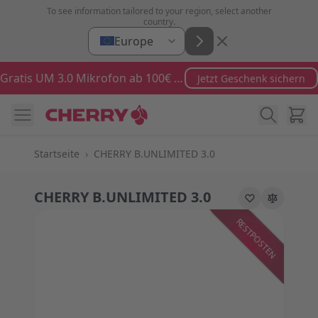
Zum Inhalt springen
To see information tailored to your region, select another
country.
Europe
Gratis UM 3.0 Mikrofon ab 100€ Bestellwert
Jetzt Geschenk sichern
Ware
Startseite
›
CHERRY B.UNLIMITED 3.0
CHERRY B.UNLIMITED 3.0
RESTPOSTEN