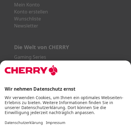
Mein Konto
Konto erstellen
Wunschliste
Newsletter
Die Welt von CHERRY
Gaming Series
STREAM Series
SLIM Line
ERGO Line
Unsere Partner:
PayPal
Visa
Mastercard
American Express
DHL