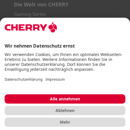
Die Welt von CHERRY
Gaming Series
STREAM Series
SLIM Line
ERGO Line
Unsere Partner:
PayPal
Visa
Mastercard
American Express
DHL
Impressum
AGB
Datenschutz
Barrierefreiheitserklärung
Cookie Einstellungen
© CHERRY