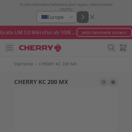
Zum Inhalt springen
To see information tailored to your region, select another
country.
Europe
Gratis UM 3.0 Mikrofon ab 100€ Bestellwert
Jetzt Geschenk sichern
Ware
Startseite
›
CHERRY KC 200 MX
CHERRY KC 200 MX