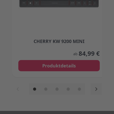
CHERRY KW 9200 MINI
The price depends on the options chosen on the
84,99 €
ab
Produktdetails