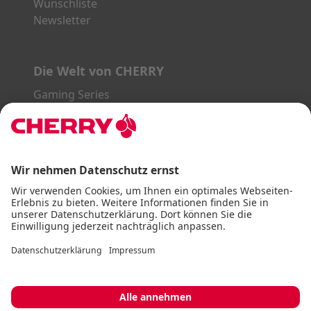
Wunschliste
Newsletter
Die Welt von CHERRY
Gaming Series
STREAM Series
SLIM Line
ERGO Line
Unsere Partner:
PayPal
Visa
Mastercard
American Express
DHL
Impressum
AGB
Datenschutz
Barrierefreiheitserklärung