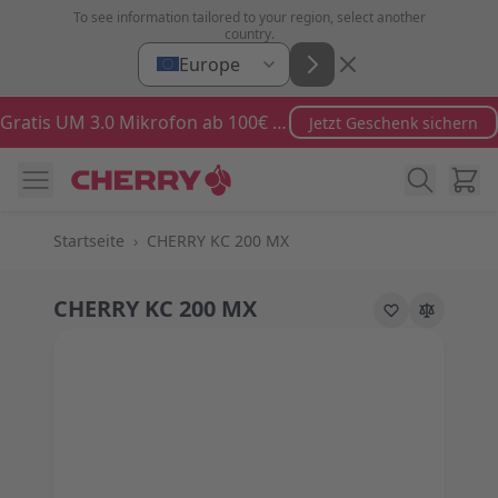
Zum Inhalt springen
To see information tailored to your region, select another
country.
Europe
Gratis UM 3.0 Mikrofon ab 100€ Bestellwert
Jetzt Geschenk sichern
Ware
Startseite
›
CHERRY KC 200 MX
CHERRY KC 200 MX