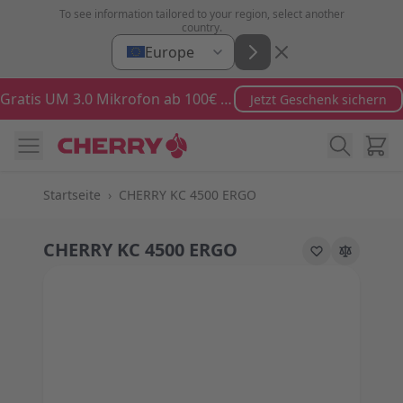
Zum Inhalt springen
To see information tailored to your region, select another
country.
Europe
Gratis UM 3.0 Mikrofon ab 100€ Bestellwert
Jetzt Geschenk sichern
Ware
Startseite
›
CHERRY KC 4500 ERGO
CHERRY KC 4500 ERGO