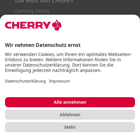
Die Welt von CHERRY
Gaming Series
STREAM Series
SLIM Line
ERGO Line
Unsere Partner:
PayPal
Visa
Mastercard
American Express
DHL
Impressum
AGB
Datenschutz
Barrierefreiheitserklärung
Cookie Einstellungen
© CHERRY