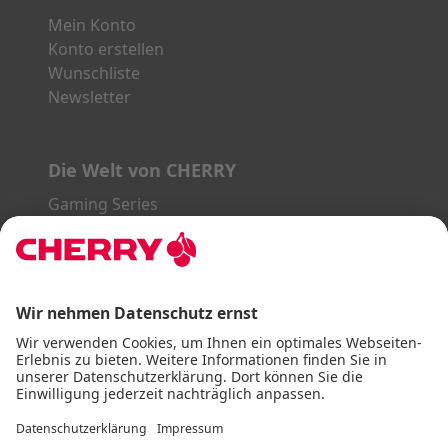
Mein Konto
Konto erstellen
Wunschliste
Newsletter
Die Welt von CHERRY
Gaming Series
STREAM Series
SLIM Line
ERGO Line
Unsere Partner:
PayPal
Visa
Mastercard
American Express
DHL