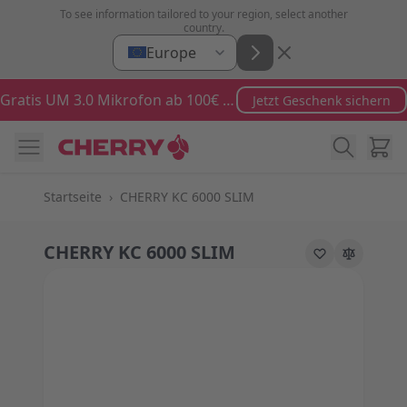
Zum Inhalt springen
To see information tailored to your region, select another
country.
Europe
Gratis UM 3.0 Mikrofon ab 100€ Bestellwert
Jetzt Geschenk sichern
Ware
Startseite
›
CHERRY KC 6000 SLIM
CHERRY KC 6000 SLIM