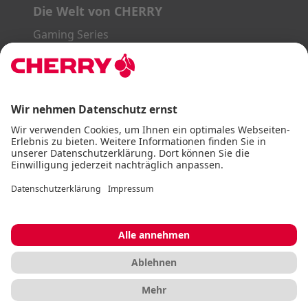
Die Welt von CHERRY
Gaming Series
STREAM Series
SLIM Line
ERGO Line
Unsere Partner:
PayPal
Visa
Mastercard
American Express
DHL
Impressum
AGB
Datenschutz
Barrierefreiheitserklärung
Cookie Einstellungen
© CHERRY