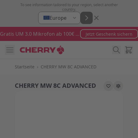
Zum Inhalt springen
To see information tailored to your region, select another
country.
Europe
Gratis UM 3.0 Mikrofon ab 100€ Bestellwert
Jetzt Geschenk sichern
Ware
Startseite
›
CHERRY MW 8C ADVANCED
CHERRY MW 8C ADVANCED