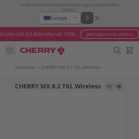
Zum Inhalt springen
To see information tailored to your region, select another
country.
Europe
Gratis UM 3.0 Mikrofon ab 100€ Bestellwert
Jetzt Geschenk sichern
Ware
Startseite
›
CHERRY MX 8.2 TKL Wireless
CHERRY MX 8.2 TKL Wireless