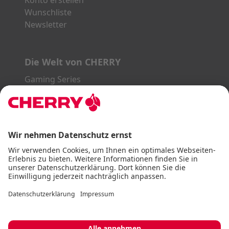
Konto erstellen
Wunschliste
Newsletter
Die Welt von CHERRY
Gaming Series
STREAM Series
SLIM Line
ERGO Line
Unsere Partner:
PayPal
Visa
Mastercard
American Express
DHL
Impressum
AGB
Datenschutz
Barrierefreiheitserklärung