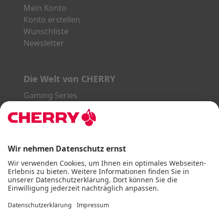
Mein Konto
Konto erstellen
Wunschliste
Newsletter
Die Welt von CHERRY
Gaming Series
STREAM Series
SLIM Line
ERGO Line
Unsere Partner:
PayPal
Visa
Mastercard
American Express
DHL