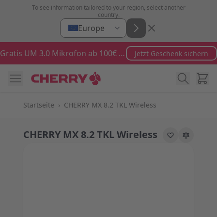
Zum Inhalt springen
To see information tailored to your region, select another
country.
Europe
Gratis UM 3.0 Mikrofon ab 100€ Bestellwert
Jetzt Geschenk sichern
Ware
Startseite
›
CHERRY MX 8.2 TKL Wireless
CHERRY MX 8.2 TKL Wireless