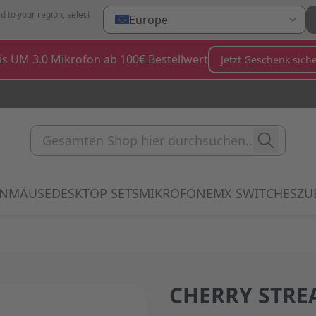
d to your region, select
Europe
is UM 3.0 Mikrofon ab 100€ Bestellwert
Jetzt Geschenk sich
Gesamten Shop hier durchsuc
EN
MÄUSE
DESKTOP SETS
MIKROFONE
MX SWITCHES
ZU
Show submenu for Tastaturen category
Show submenu for Mäuse category
Show submenu for Desktop Sets
Show submenu for 
Sho
CHERRY STRE