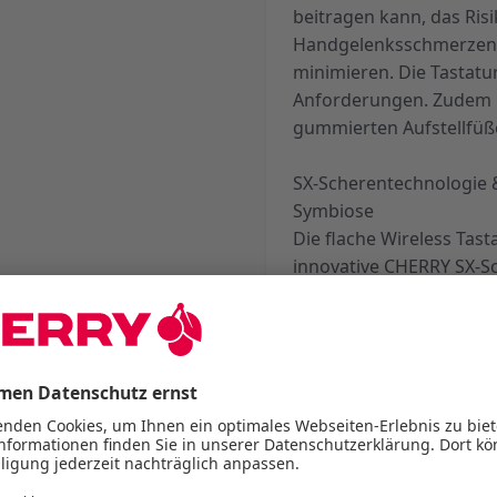
beitragen kann, das Ri
Handgelenksschmerzen 
minimieren. Die Tastatu
Anforderungen. Zudem u
gummierten Aufstellfüß
SX-Scherentechnologie &
Symbiose
Die flache Wireless Tas
innovative CHERRY SX-Sc
flüsterleisen Tastenansc
leisen Maustasten ergän
nahezu geräuschlose B
Tastatur und Maus somi
am Arbeitsplatz.
Drahtlos & Flexibel: Ma
mit CHERRY KEYS