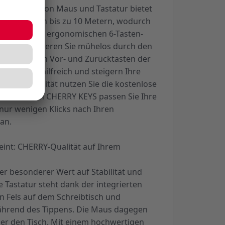
echnologie von Maus und Tastatur bietet
ichweite von bis zu 10 Metern, wodurch
önnen. Mit der ergonomischen 6-Tasten-
Seite navigieren Sie mühelos durch den
 die seitlichen Vor- und Zurücktasten der
s äußerst hilfreich und steigern Ihre
mehr Flexibilität nutzen Sie die kostenlose
ithilfe von CHERRY KEYS passen Sie Ihre
nur wenigen Klicks nach Ihren
an.
reint: CHERRY-Qualität auf Ihrem
er besonderer Wert auf Stabilität und
ie Tastatur steht dank der integrierten
ein Fels auf dem Schreibtisch und
während des Tippens. Die Maus dagegen
er den Tisch. Mit einem hochwertigen