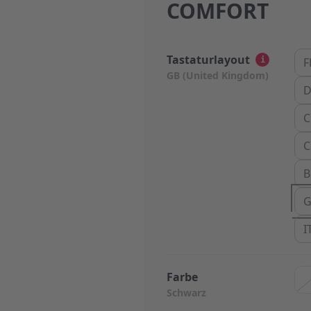
COMFORT
Tastaturlayout
i
F
GB (United Kingdom)
D
C
C
B
G
I
Farbe
Schwarz