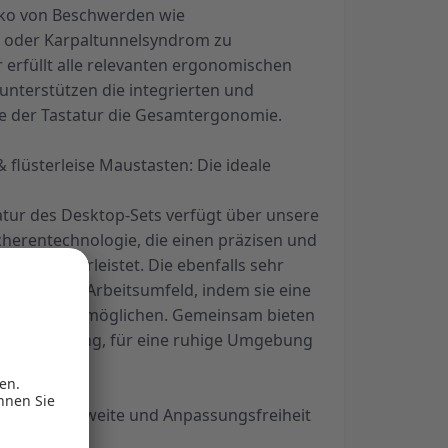
siko von Beschwerden wie
oder Karpaltunnelsyndrom zu
r erfüllt alle relevanten ergonomischen
nterstützen die integrierten und
e der Tastatur die Gesamtergonomie.
 flüsterleise Maustasten: Die ideale
tatur des Desktop-Sets verfügt über unsere
herentechnologie, die einen präzisen und
hlag gewährleistet. Die ebenfalls sehr
zen dieses Arbeitsumfeld, indem sie eine
edienung ermöglichen. Gemeinsam bieten
t eine Lösung, für eine ruhige Umgebung
ximale Reichweite und Anpassungsfreiheit