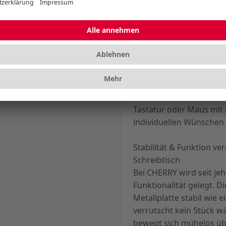
Die drahtlose 2,4 GHz T
eine beeindruckende Re
Sie flexibel arbeiten k
Computermaus an Ihrer 
Arbeitsalltag. Vor allem
PC-Maus erweisen sich al
Produktivität. Für noch 
CHERRY KEYS Software. M
Tastatur oder Maus mit 
individuellen Wünschen 
Stabilität & Funktion ve
Schreibtisch
Bei CHERRY wird seit jeh
Funktionalität gelegt. D
Metallplatte stabil wie 
verrutscht kein Stück 
bewegt sich mühelos üb