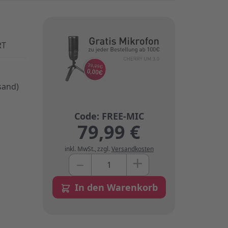
RT
sand)
79,99 €
inkl. MwSt.
,
zzgl.
Versandkosten
+
–
Menge
In den Warenkorb