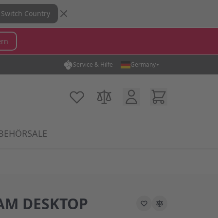
Switch Country
ern
Service & Hilfe
Germany
hen...
Kundenkonto
Warenkorb
Meine Wunschliste
Produkte vergleichen
BEHÖR
SALE
 category
Mikrofone category
w submenu for MX Switches category
Show submenu for Zubehör category
AM DESKTOP