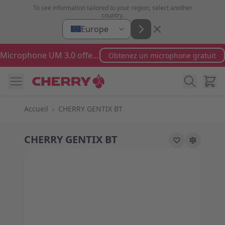
Aller au contenu
To see information tailored to your region, select another
country.
Europe
Microphone UM 3.0 offert pour toute commande supérieure à 100 €
Obtenez un microphone gratuit
Cart
Accueil
›
CHERRY GENTIX BT
CHERRY GENTIX BT