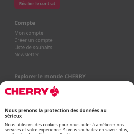
Résilier le contrat
Compte
Mon compte
Créer un compte
Liste de souhaits
Newsletter
Explorer le monde CHERRY
Gaming Series
STREAM Series
SLIM Line
ERGO Line
Nos partenaires :