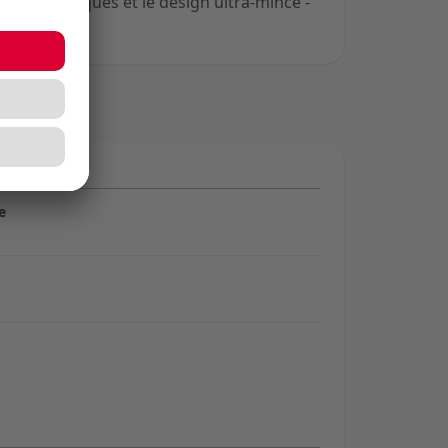
hes mécaniques et le design ultra-mince -
e