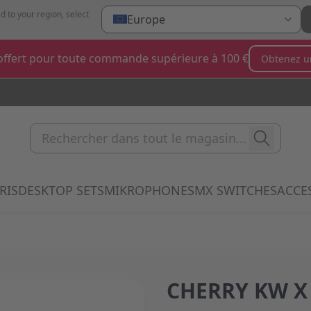
d to your region, select
Europe
ffert pour toute commande supérieure à 100 €
Obtenez u
Rechercher dans tout le magas
RIS
DESKTOP SETS
MIKROPHONES
MX SWITCHES
ACCE
 submenu for Clavier category
Show submenu for Souris category
Show submenu for Desktop Sets categ
Show submenu for Mi
Show 
CHERRY KW X