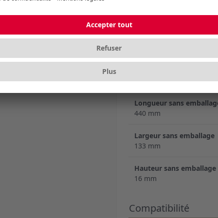
deux mondes - les switc
dans un clavier.
Caractéristiques
Dimensions
Longueur sans emballag
440 mm
Largeur sans emballage
133 mm
Hauteur sans emballage
16 mm
Compatibilité