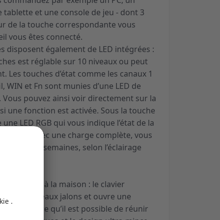
ous commandez par exemple un PC, un
 tablette et une console de jeu - dont 3
eur de la touche correspondante vous
il vous êtes connecté.
es disposent également de LED intégrées :
uches est réglable sur 10 niveaux ou peut
t. Les touches d’état comme les canaux 1
il, WIN et Fn sont munies d’une LED de
 Vous pouvez ainsi voir directement sur la
i une fonction est activée. Sous la touche
ne LED RGB qui vous indique l’état de la
rgement. Avec une charge complète, vous
t plusieurs semaines, selon l’éclairage
ail.
u bureau ou à la maison : le clavier
e de nouveaux jalons et ouvre une
us convaincre qu’il est possible de réunir