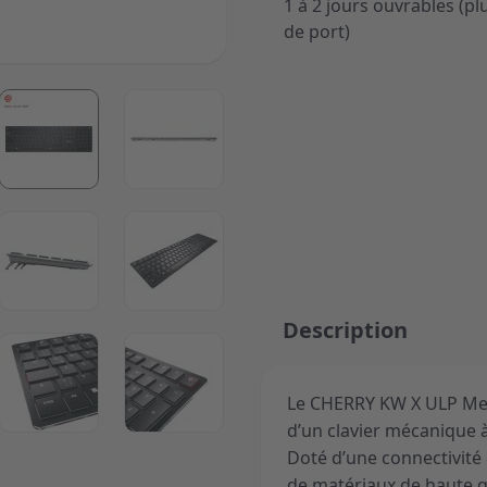
1 à 2 jours ouvrables (plu
de port)
ger image
View larger image
View larger image
ger image
View larger image
View larger image
Description
ger image
View larger image
View larger image
Le CHERRY KW X ULP Mech
d’un clavier mécanique à
Doté d’une connectivité 
de matériaux de haute q