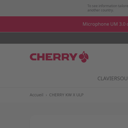
Aller au contenu
To see information tailore
another country.
Microphone UM 3.0 o
CLAVIER
SOU
Show
Accueil
›
CHERRY KW X ULP