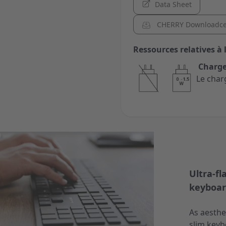
Data Sheet
CHERRY Downloadce
Ressources relatives à 
Charge
Le char
Ultra-fl
keyboa
As aesthe
slim keyb