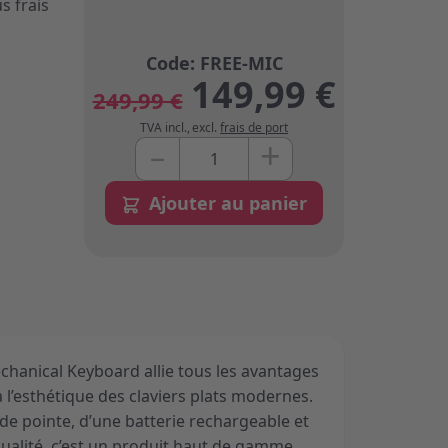
s frais
149,99 €
249,99 €
TVA incl.
,
excl.
frais de port
+
–
Quantité
Ajouter au panier
anical Keyboard allie tous les avantages
 l’esthétique des claviers plats modernes.
de pointe, d’une batterie rechargeable et
ualité, c’est un produit haut de gamme