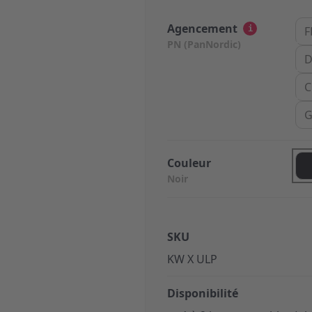
Agencement
i
F
PN (PanNordic)
D
C
G
Couleur
Noir
SKU
KW X ULP
Disponibilité