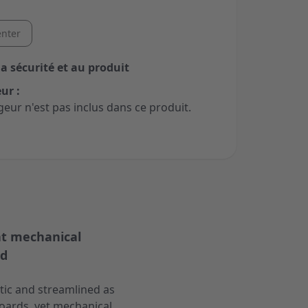
nter
la sécurité et au produit
ur :
geur n'est pas inclus dans ce produit.
at mechanical
rd
tic and streamlined as
oards, yet mechanical,