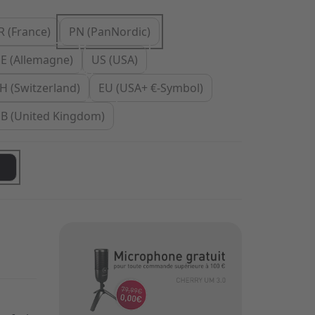
R (France)
PN (PanNordic)
E (Allemagne)
US (USA)
H (Switzerland)
EU (USA+ €-Symbol)
B (United Kingdom)