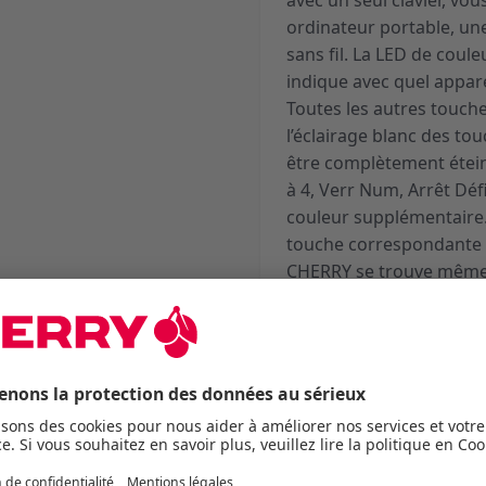
avec un seul clavier, v
ordinateur portable, une
sans fil. La LED de coul
indique avec quel appare
Toutes les autres touch
l’éclairage blanc des to
être complètement étein
à 4, Verr Num, Arrêt Déf
couleur supplémentaire.
touche correspondante s
CHERRY se trouve même u
batterie pendant le cha
pouvez travailler pendan
choisi et le mode de trav
Sans fil ou avec câble, a
mécanique KW X ULP pos
nouvelle ère. Laissez-vo