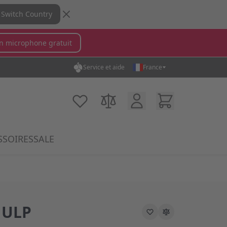
Switch Country
n microphone gratuit
Service et aide
France
in...
Compte Client
Cart
Ma liste d'achats
Comparer des produits
SSOIRES
SALE
ory
krophones category
submenu for MX Switches category
Show submenu for Accessoires category
 ULP