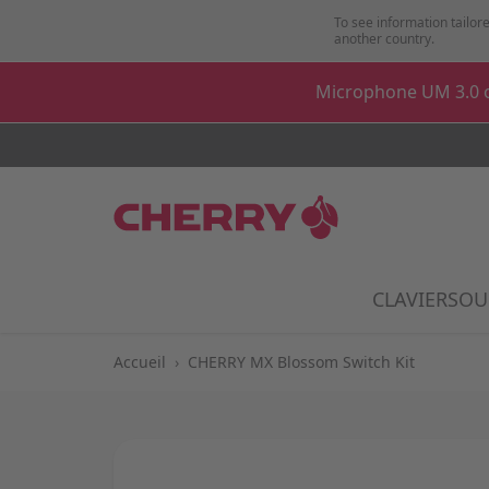
Aller au contenu
To see information tailore
another country.
Microphone UM 3.0 o
CLAVIER
SOU
Show
Accueil
›
CHERRY MX Blossom Switch Kit