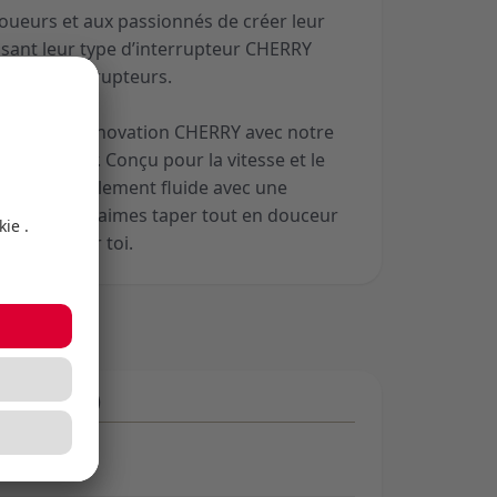
joueurs et aux passionnés de créer leur
ssant leur type d’interrupteur CHERRY
ent 36 interrupteurs.
72 ans d’innovation CHERRY avec notre
ger à ce jour. Conçu pour la vitesse et le
appe incroyablement fluide avec une
ptible. Si tu aimes taper tout en douceur
est fait pour toi.
 (bouton)