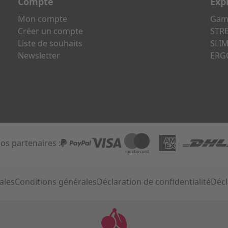
Compte
Exp
Mon compte
Gami
Créer un compte
STRE
Liste de souhaits
SLIM
Newsletter
ERG
os partenaires :
PayPal
Visa
Mastercard
AmEx
DHL
ales
Conditions générales
Déclaration de confidentialité
Décl