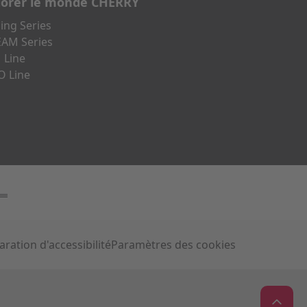
lorer le monde CHERRY
ng Series
AM Series
 Line
O Line
aration d'accessibilité
Paramètres des cookies