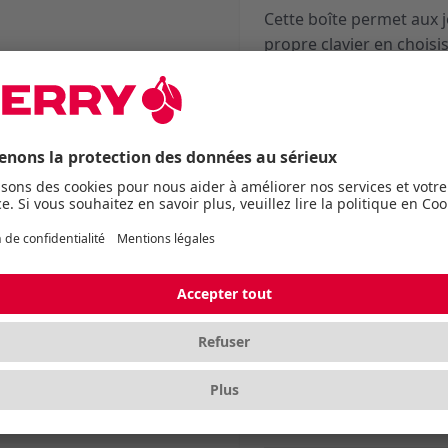
Cette boîte permet aux 
propre clavier en choisi
préféré. Une boîte conti
Le MX BLOSSOM célèbre 
switch linéaire le plus lé
confort, il offre une fr
résistance à peine perce
et sans effort, ce switch 
Caractéristiques
Données techniques
Système de contact
MX Gold Crosspoint