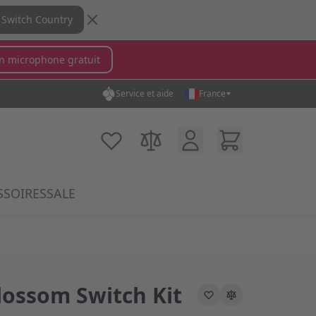
Switch Country
n microphone gratuit
Service et aide
France
in...
Compte Client
Cart
Ma liste d'achats
Comparer des produits
SSOIRES
SALE
ory
krophones category
submenu for MX Switches category
Show submenu for Accessoires category
ossom Switch Kit