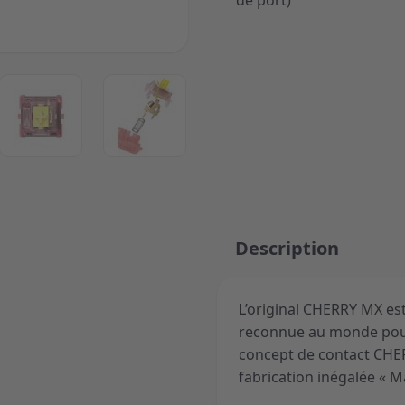
de port)
ger image
View larger image
View larger image
Description
L’original CHERRY MX est
reconnue au monde pour
concept de contact CHER
fabrication inégalée « 