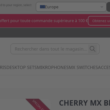
d to your region, select
Europe
ffert pour toute commande supérieure à 100 €
Obtenez u
Rechercher dans tout le magas
RIS
DESKTOP SETS
MIKROPHONES
MX SWITCHES
ACCE
 submenu for Clavier category
Show submenu for Souris category
Show submenu for Desktop Sets categ
Show submenu for Mi
Show 
CHERRY MX Bl
SPECIAL EDITION