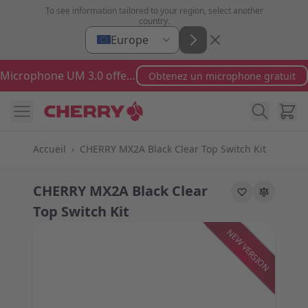
Aller au contenu
To see information tailored to your region, select another
country.
Europe
Microphone UM 3.0 offert pour toute commande supérieure à 100 €
Obtenez un microphone gratuit
Cart
Accueil
›
CHERRY MX2A Black Clear Top Switch Kit
CHERRY MX2A Black Clear
Top Switch Kit
NEW VERSION