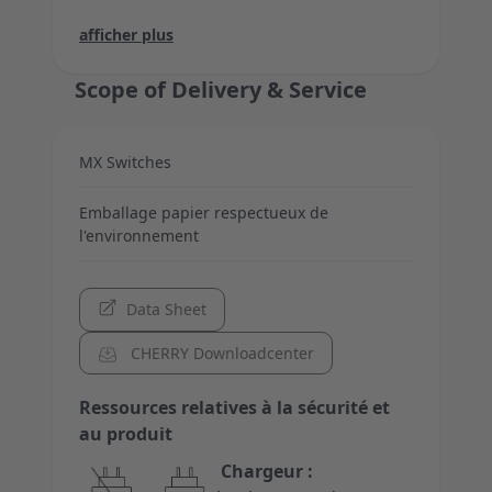
Force initiale
Force finale
Switch Hauteur
afficher plus
30 cN
110 cN
Standard
afficher moins
Scope of Delivery & Service
MX Switches
Emballage papier respectueux de
l'environnement
Data Sheet
CHERRY Downloadcenter
Ressources relatives à la sécurité et
au produit
Chargeur :