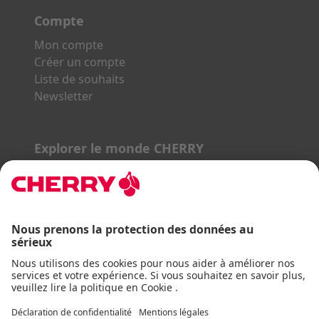
Compte
Mon compte
Créer un compte
Liste de souhaits
Newsletter
Explorer le monde CHERRY
Gaming Series
STREAM Series
SLIM Line
ERGO Line
Nos partenaires :
PayPal
Visa
Mastercard
AmEx
DHL