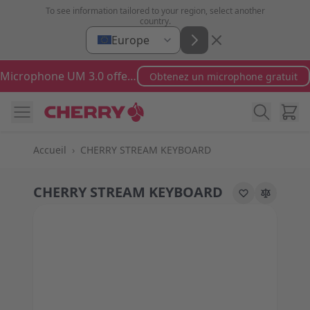
Aller au contenu
To see information tailored to your region, select another
country.
Europe
Microphone UM 3.0 offert pour toute commande supérieure à 100 €
Obtenez un microphone gratuit
Cart
Accueil
›
CHERRY STREAM KEYBOARD
CHERRY STREAM KEYBOARD