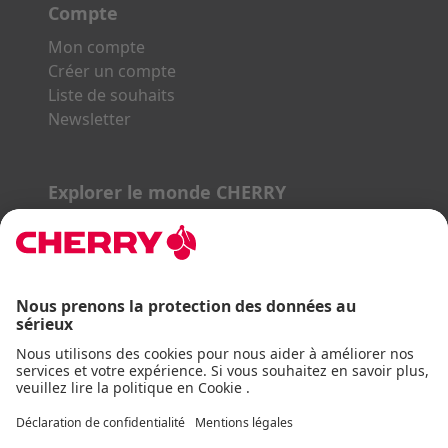
Compte
Mon compte
Créer un compte
Liste de souhaits
Newsletter
Explorer le monde CHERRY
Gaming Series
STREAM Series
SLIM Line
ERGO Line
Nos partenaires :
PayPal
Visa
Mastercard
AmEx
DHL
Mentions légales
Conditions générales