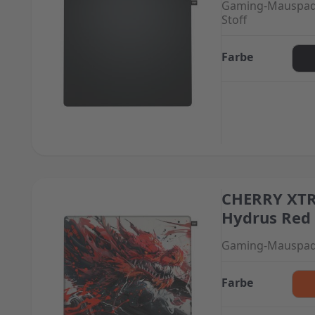
Gaming-Mauspad
Stoff
Farbe
CHERRY XTR
The price depend
Hydrus Red
Gaming-Mauspad 
Farbe