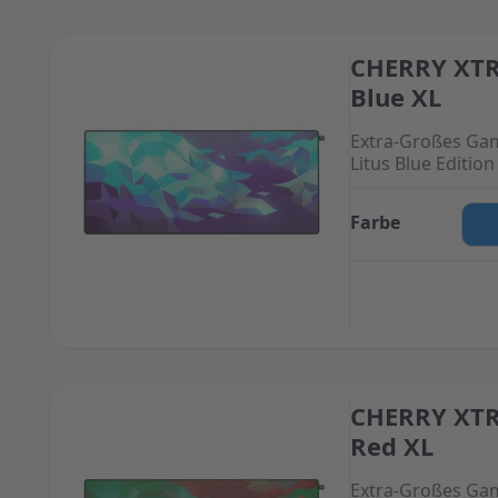
CHERRY XTR
The price depend
Blue XL
Extra-Großes Ga
Litus Blue Edition
Farbe
CHERRY XTR
The price depend
Red XL
Extra-Großes Ga