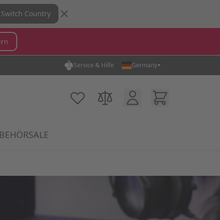
Switch Country
ern
Service & Hilfe
Germany
hen...
Kundenkonto
Warenkorb
Meine Wunschliste
Produkte vergleichen
BEHÖR
SALE
 category
 Mikrofone category
w submenu for MX Switches category
Show submenu for Zubehör category