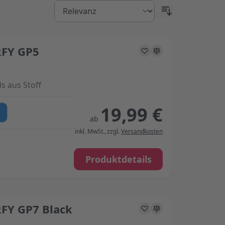
FY GP5
s on the options chosen on the product page
 aus Stoff
19,99 €
ab
inkl. MwSt.
,
zzgl.
Versandkosten
Produktdetails
FY GP7 Black
s on the options chosen on the product page