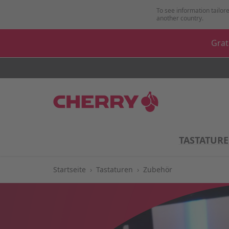
Zum Inhalt springen
To see information tailore
another country.
Grat
TASTATUR
Startseite
›
Tastaturen
›
Zubehör