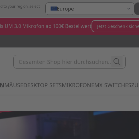
d to your region, select
Europe
is UM 3.0 Mikrofon ab 100€ Bestellwert
Jetzt Geschenk sich
Gesamten Shop hier durchsuc
EN
MÄUSE
DESKTOP SETS
MIKROFONE
MX SWITCHES
ZU
Show submenu for Tastaturen category
Show submenu for Mäuse category
Show submenu for Desktop Sets
Show submenu for
Sho