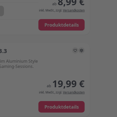
8,99 €
ab
inkl. MwSt.
,
zzgl.
Versandkosten
Produktdetails
3.3
s on the options chosen on the product page
im Aluminium Style
 Gaming-Sessions.
19,99 €
ab
inkl. MwSt.
,
zzgl.
Versandkosten
Produktdetails