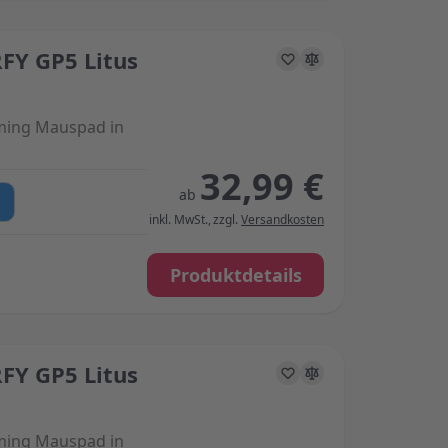
FY GP5 Litus
s on the options chosen on the product page
ming Mauspad in
32,99 €
ab
inkl. MwSt.
,
zzgl.
Versandkosten
Produktdetails
FY GP5 Litus
s on the options chosen on the product page
ming Mauspad in