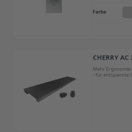
Farbe
CHERRY AC 
The price depend
Mehr Ergonomie 
- für entspannte