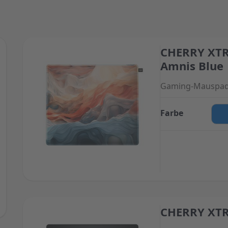
CHERRY XTR
The price depend
Amnis Blue
Gaming-Mauspads
Farbe
CHERRY XTR
The price depend