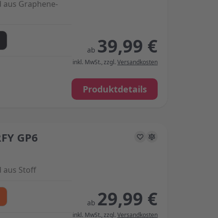
 aus Graphene-
39,99 €
ab
inkl. MwSt.
,
zzgl.
Versandkosten
Produktdetails
FY GP6
s on the options chosen on the product page
aus Stoff
29,99 €
ab
inkl. MwSt.
,
zzgl.
Versandkosten