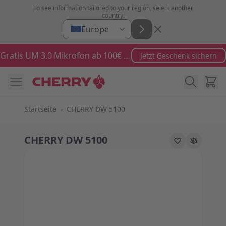
Zum Inhalt springen
To see information tailored to your region, select another
country.
Europe
Gratis UM 3.0 Mikrofon ab 100€ Bestellwert
Jetzt Geschenk sichern
Ware
Startseite
›
CHERRY DW 5100
CHERRY DW 5100