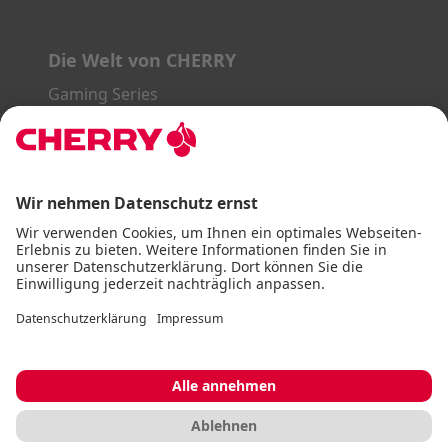
Die Welt von CHERRY
Gaming Series
STREAM Series
SLIM Line
ERGO Line
Unsere Partner:
PayPal
Visa
Mastercard
American Express
DHL
Impressum
AGB
Datenschutz
Barrierefreiheitserklärung
Cookie Einstellungen