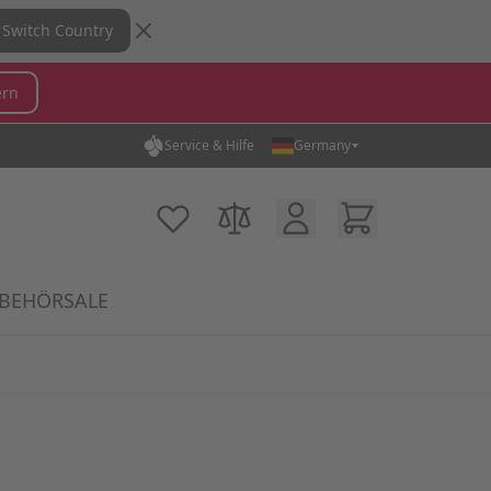
Switch Country
ern
Service & Hilfe
Germany
hen...
Kundenkonto
Warenkorb
Meine Wunschliste
Produkte vergleichen
BEHÖR
SALE
category
Mikrofone category
ow submenu for MX Switches category
Show submenu for Zubehör category