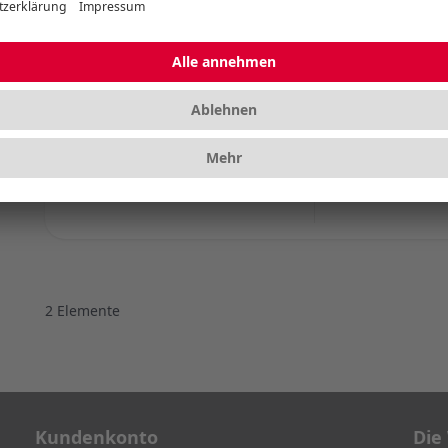
Switch Kit
CHERRY MX ULP TAC
Precise. Tactile.
Farbe
2
Elemente
Kundenkonto
Die