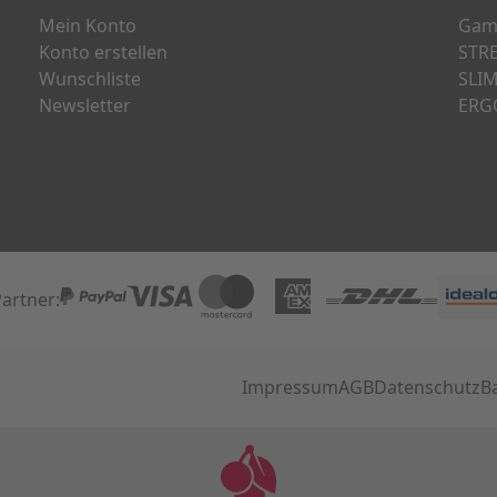
Mein Konto
Gami
Konto erstellen
STRE
Wunschliste
SLIM
Newsletter
ERG
artner:
PayPal
Visa
Mastercard
American Express
DHL
Impressum
AGB
Datenschutz
B