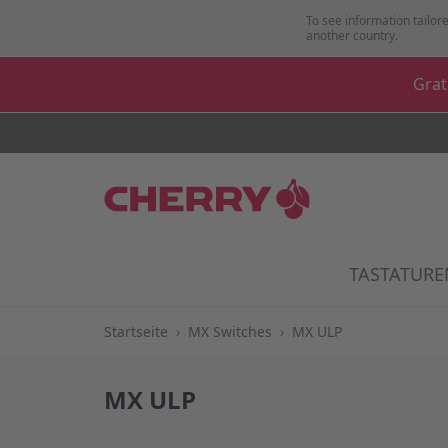
Zum Inhalt springen
To see information tailore
another country.
Grat
TASTATURE
Startseite
›
MX Switches
›
MX ULP
MX ULP