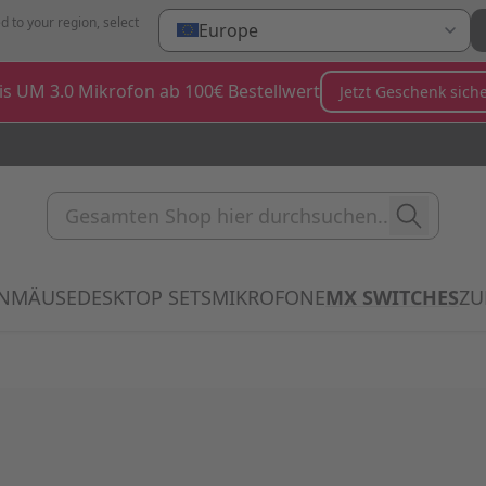
d to your region, select
Europe
is UM 3.0 Mikrofon ab 100€ Bestellwert
Jetzt Geschenk sich
Gesamten Shop hier durchsuc
N
MÄUSE
DESKTOP SETS
MIKROFONE
MX SWITCHES
ZU
Show submenu for Tastaturen category
Show submenu for Mäuse category
Show submenu for Desktop Sets 
Show submenu for 
Sh