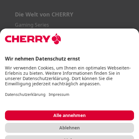
Die Welt von CHERRY
Gaming Series
STREAM Series
SLIM Line
ERGO Line
Unsere Partner:
PayPal
Visa
Mastercard
American Express
DHL
Impressum
AGB
Datenschutz
Barrierefreiheitserklärung
Cookie Einstellungen