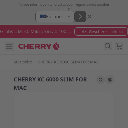
Zum Inhalt springen
To see information tailored to your region, select another
country.
Europe
Gratis UM 3.0 Mikrofon ab 100€ Bestellwert
Jetzt Geschenk sichern
Ware
Startseite
›
CHERRY KC 6000 SLIM FOR MAC
CHERRY KC 6000 SLIM FOR
MAC