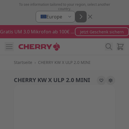
Zum Inhalt springen
To see information tailored to your region, select another
country.
Europe
Gratis UM 3.0 Mikrofon ab 100€ Bestellwert
Jetzt Geschenk sichern
Ware
Startseite
›
CHERRY KW X ULP 2.0 MINI
CHERRY KW X ULP 2.0 MINI