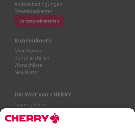
Aktionsbedingungen
Downloadcenter
Vertrag widerrufen
Kundenkonto
Mein Konto
Konto erstellen
Wunschliste
Newsletter
Die Welt von CHERRY
Gaming Series
STREAM Series
SLIM Line
ERGO Line