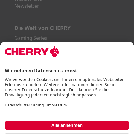
Newsletter
Die Welt von CHERRY
Gaming Series
STREAM Series
SLIM Line
ERGO Line
Unsere Partner:
PayPal
Visa
Mastercard
American Express
DHL
Impressum
AGB
Datenschutz
Barrierefreiheitserklärung
Cookie Einstellungen