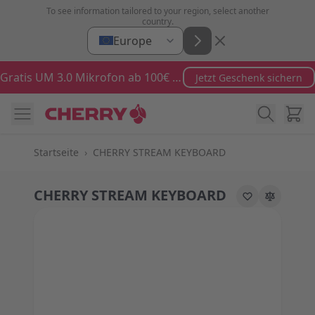
Zum Inhalt springen
To see information tailored to your region, select another
country.
Europe
Gratis UM 3.0 Mikrofon ab 100€ Bestellwert
Jetzt Geschenk sichern
Ware
Startseite
›
CHERRY STREAM KEYBOARD
CHERRY STREAM KEYBOARD