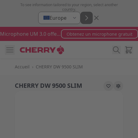
Aller au contenu
To see information tailored to your region, select another
country.
Europe
Microphone UM 3.0 offert pour toute commande supérieure à 100 €
Obtenez un microphone gratuit
Cart
Accueil
›
CHERRY DW 9500 SLIM
CHERRY DW 9500 SLIM