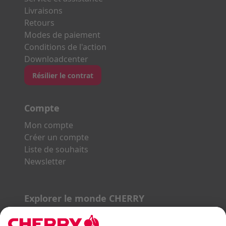
Livraisons
Retours
Modes de paiement
Conditions de l'action
Downloadcenter
Résilier le contrat
Compte
Mon compte
Créer un compte
Liste de souhaits
Newsletter
Explorer le monde CHERRY
Gaming Series