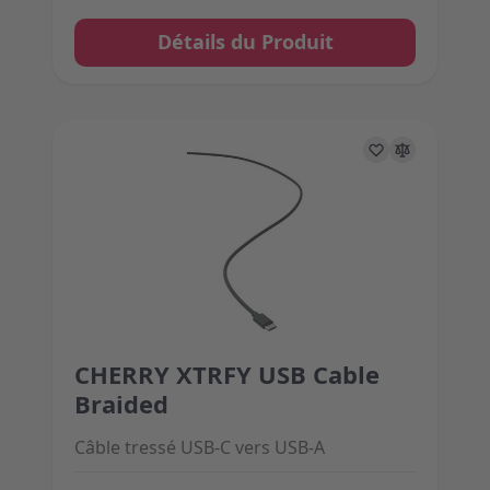
Détails du Produit
CHERRY XTRFY USB Cable
The price depends on the options chosen on the 
Braided
Câble tressé USB-C vers USB-A