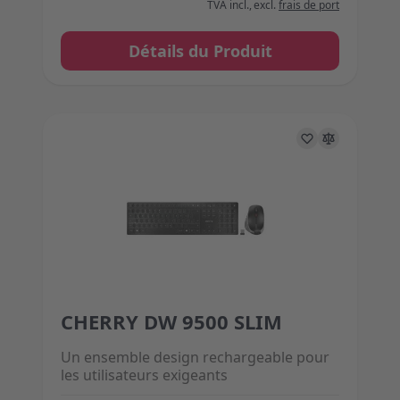
TVA incl.
,
excl.
frais de port
Détails du Produit
CHERRY DW 9500 SLIM
The price depends on the options chosen on the 
Un ensemble design rechargeable pour
les utilisateurs exigeants