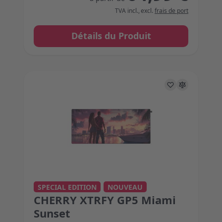
TVA incl.
,
excl.
frais de port
Détails du Produit
The price depends on the options chosen on the 
SPECIAL EDITION
NOUVEAU
CHERRY XTRFY GP5 Miami
Sunset