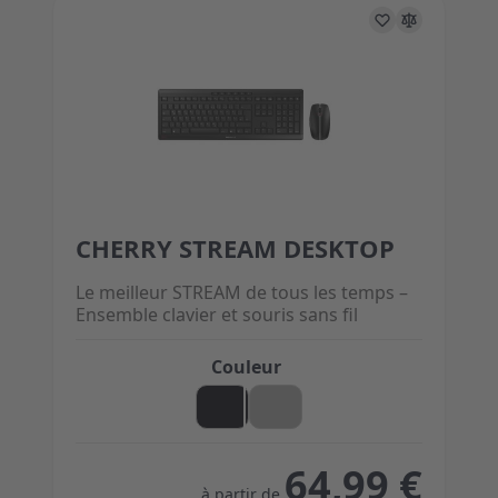
CHERRY STREAM DESKTOP
The price depends on the options chosen on the 
Le meilleur STREAM de tous les temps –
Ensemble clavier et souris sans fil
Couleur
64,99 €
à partir de