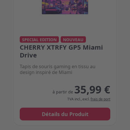
The price depends on the options chosen on the 
SPECIAL EDITION
NOUVEAU
CHERRY XTRFY GP5 Miami
Drive
Tapis de souris gaming en tissu au
design inspiré de Miami
35,99 €
à partir de
TVA incl.
,
excl.
frais de port
Détails du Produit