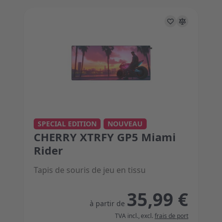
The price depends on the options chosen on the 
SPECIAL EDITION
NOUVEAU
CHERRY XTRFY GP5 Miami
Rider
Tapis de souris de jeu en tissu
35,99 €
à partir de
TVA incl.
,
excl.
frais de port