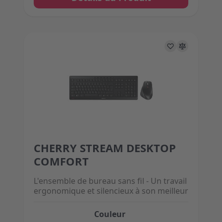
CHERRY STREAM DESKTOP
The price depends on the options chosen on the 
COMFORT
L'ensemble de bureau sans fil - Un travail
ergonomique et silencieux à son meilleur
Couleur