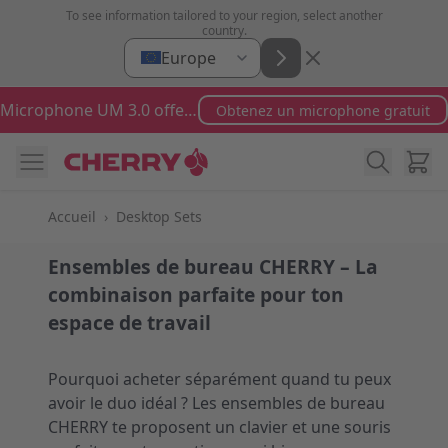
Aller au contenu
To see information tailored to your region, select another
country.
Europe
Microphone UM 3.0 offert pour toute commande supérieure à 100 €
Obtenez un microphone gratuit
Cart
Accueil
›
Desktop Sets
Ensembles de bureau CHERRY – La
combinaison parfaite pour ton
espace de travail
Pourquoi acheter séparément quand tu peux
avoir le duo idéal ? Les ensembles de bureau
CHERRY te proposent un clavier et une souris