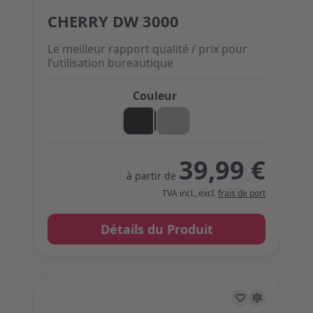
CHERRY DW 3000
The price depends on the options chosen on the 
Le meilleur rapport qualité / prix pour
l’utilisation bureautique
Couleur
39,99 €
à partir de
TVA incl.
,
excl.
frais de port
Détails du Produit