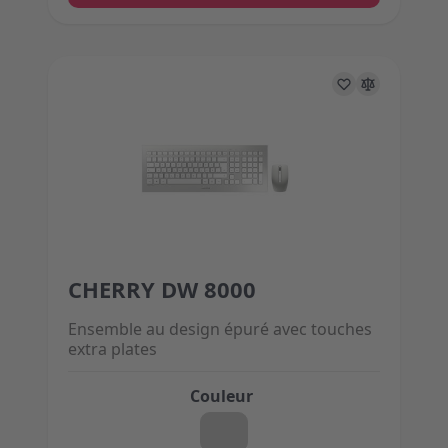
CHERRY DW 8000
The price depends on the options chosen on the 
Ensemble au design épuré avec touches
extra plates
Couleur