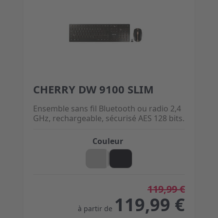
CHERRY DW 9100 SLIM
The price depends on the options chosen on the 
Ensemble sans fil Bluetooth ou radio 2,4
GHz, rechargeable, sécurisé AES 128 bits.
Couleur
119,99 €
119,99 €
à partir de