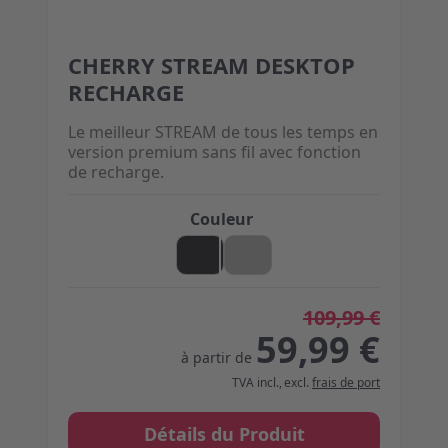
CHERRY STREAM DESKTOP
The price depends on the options chosen on the 
RECHARGE
Le meilleur STREAM de tous les temps en
version premium sans fil avec fonction
de recharge.
Couleur
109,99 €
59,99 €
à partir de
TVA incl.
,
excl.
frais de port
Détails du Produit