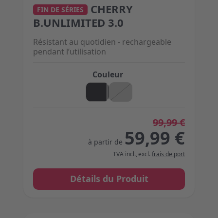
CHERRY
The price depends on the options chosen on the 
FIN DE SÉRIES
B.UNLIMITED 3.0
Résistant au quotidien - rechargeable
pendant l’utilisation
Couleur
99,99 €
59,99 €
à partir de
TVA incl.
,
excl.
frais de port
Détails du Produit