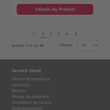
Détails du Produit
Vous lisez actuellement la page
Page
Page
Page
1
2
3
4
Afficher
Articles
1
-
15
sur
48
Service client
Service et assistance
Livraisons
Retours
Modes de paiement
Conditions de l'action
Downloadcenter