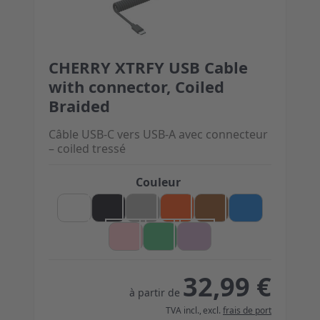
CHERRY XTRFY USB Cable
The price depends on the options chosen on the 
with connector, Coiled
Braided
Câble USB-C vers USB-A avec connecteur
– coiled tressé
Couleur
32,99 €
à partir de
TVA incl.
,
excl.
frais de port