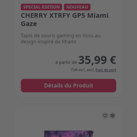
The price depends on the options chosen on the 
SPECIAL EDITION
NOUVEAU
CHERRY XTRFY GP5 Miami
Gaze
Tapis de souris gaming en tissu au
design inspiré de Miami
35,99 €
à partir de
TVA incl.
,
excl.
frais de port
Détails du Produit