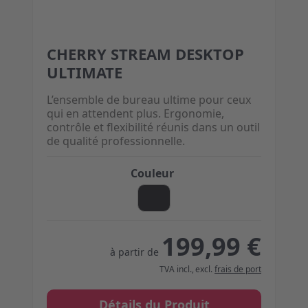
CHERRY STREAM DESKTOP
The price depends on the options chosen on the 
ULTIMATE
L’ensemble de bureau ultime pour ceux
qui en attendent plus. Ergonomie,
contrôle et flexibilité réunis dans un outil
de qualité professionnelle.
Couleur
199,99 €
à partir de
TVA incl.
,
excl.
frais de port
Détails du Produit