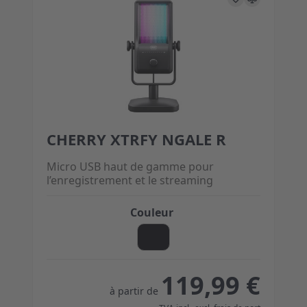
CHERRY XTRFY NGALE R
The price depends on the options chosen on the 
Micro USB haut de gamme pour
l’enregistrement et le streaming
Couleur
119,99 €
à partir de