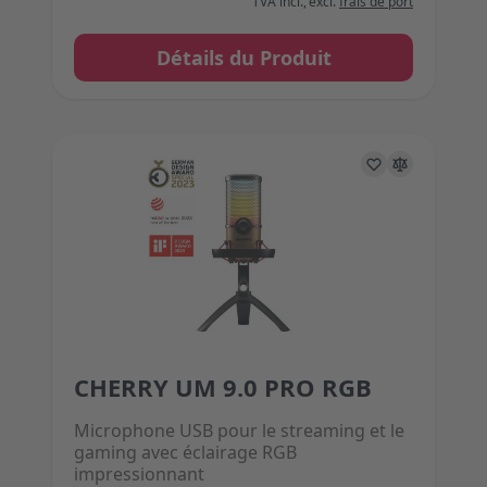
TVA incl.
,
excl.
frais de port
Détails du Produit
CHERRY UM 9.0 PRO RGB
The price depends on the options chosen on the 
Microphone USB pour le streaming et le
gaming avec éclairage RGB
impressionnant