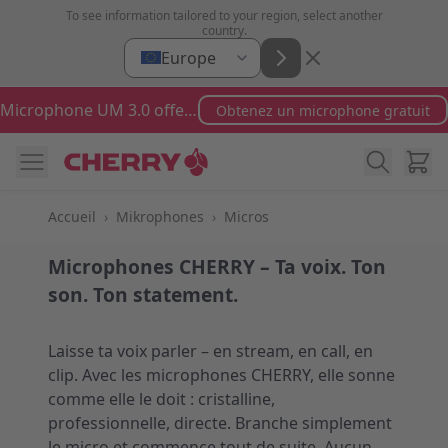
Aller au contenu
To see information tailored to your region, select another
country.
Europe
Microphone UM 3.0 offert pour toute commande supérieure à 100 €
Obtenez un microphone gratuit
Cart
Accueil
›
Mikrophones
›
Micros
Microphones CHERRY – Ta voix. Ton
son. Ton statement.
Laisse ta voix parler – en stream, en call, en
clip. Avec les microphones CHERRY, elle sonne
comme elle le doit : cristalline,
professionnelle, directe. Branche simplement
le micro et commence tout de suite. Aucun