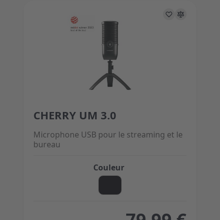
CHERRY UM 3.0
The price depends on the options chosen on the 
Microphone USB pour le streaming et le
bureau
Couleur
79,99 €