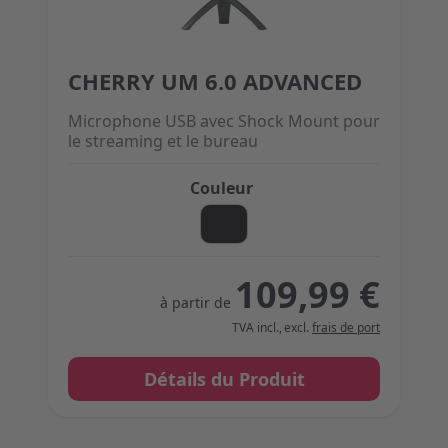
CHERRY UM 6.0 ADVANCED
The price depends on the options chosen on the 
Microphone USB avec Shock Mount pour
le streaming et le bureau
Couleur
109,99 €
à partir de
TVA incl.
,
excl.
frais de port
Détails du Produit