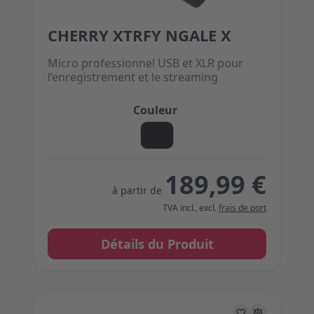
CHERRY XTRFY NGALE X
The price depends on the options chosen on the 
Micro professionnel USB et XLR pour
l’enregistrement et le streaming
Couleur
189,99 €
à partir de
TVA incl.
,
excl.
frais de port
Détails du Produit