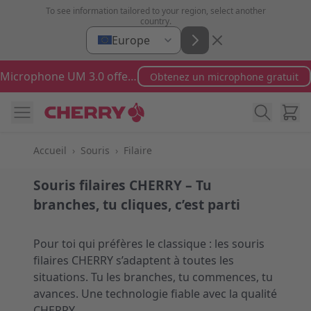
Aller au contenu
To see information tailored to your region, select another
country.
Europe
Microphone UM 3.0 offert pour toute commande supérieure à 100 €
Obtenez un microphone gratuit
Cart
Accueil
›
Souris
›
Filaire
Souris filaires CHERRY – Tu
branches, tu cliques, c’est parti
Pour toi qui préfères le classique : les souris
filaires CHERRY s’adaptent à toutes les
situations. Tu les branches, tu commences, tu
avances. Une technologie fiable avec la qualité
CHERRY.