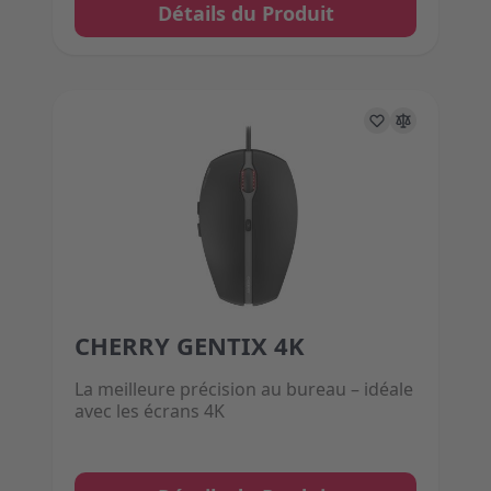
Détails du Produit
CHERRY GENTIX 4K
The price depends on the options chosen on the 
La meilleure précision au bureau – idéale
avec les écrans 4K