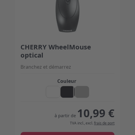
CHERRY WheelMouse
The price depends on the options chosen on the 
optical
Branchez et démarrez
Couleur
10,99 €
à partir de
TVA incl.
,
excl.
frais de port