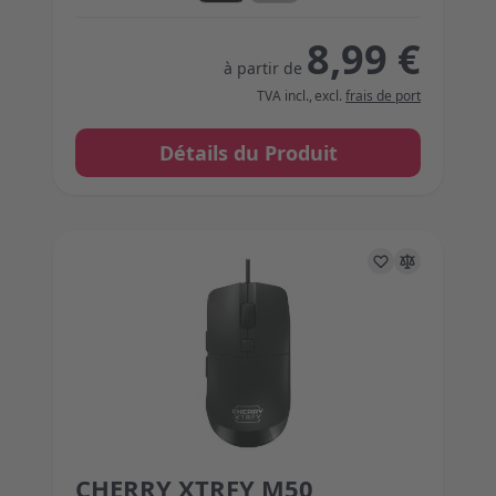
8,99 €
à partir de
TVA incl.
,
excl.
frais de port
Détails du Produit
CHERRY XTRFY M50
The price depends on the options chosen on the 