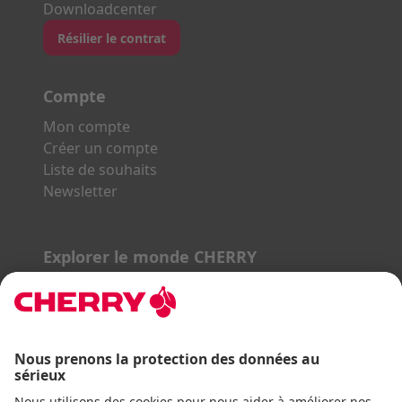
Downloadcenter
Résilier le contrat
Compte
Mon compte
Créer un compte
Liste de souhaits
Newsletter
Explorer le monde CHERRY
Gaming Series
STREAM Series
SLIM Line
ERGO Line
Nos partenaires :