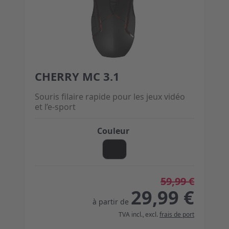
CHERRY MC 3.1
The price depends on the options chosen on the 
Souris filaire rapide pour les jeux vidéo
et l’e-sport
Couleur
59,99 €
29,99 €
à partir de
TVA incl.
,
excl.
frais de port