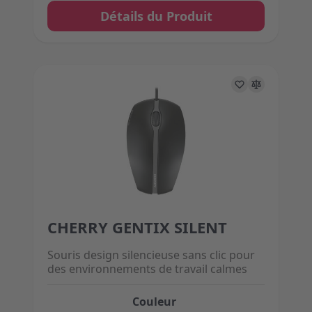
Détails du Produit
CHERRY GENTIX SILENT
The price depends on the options chosen on the 
Souris design silencieuse sans clic pour
des environnements de travail calmes
Couleur