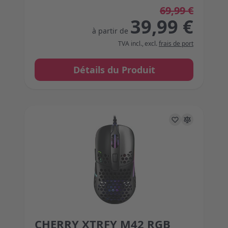
69,99 €
39,99 €
à partir de
TVA incl.
,
excl.
frais de port
Détails du Produit
CHERRY XTRFY M42 RGB
The price depends on the options chosen on the 