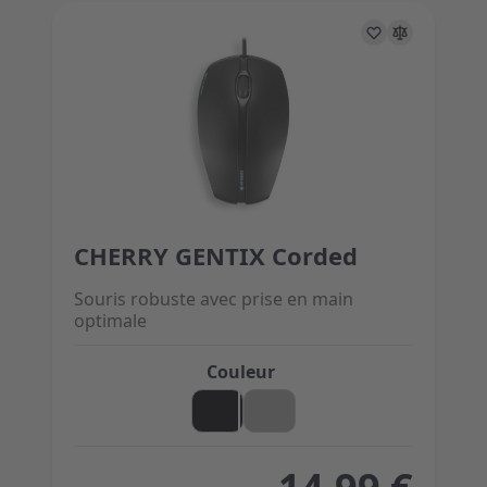
CHERRY GENTIX Corded
The price depends on the options chosen on the 
Souris robuste avec prise en main
optimale
Couleur