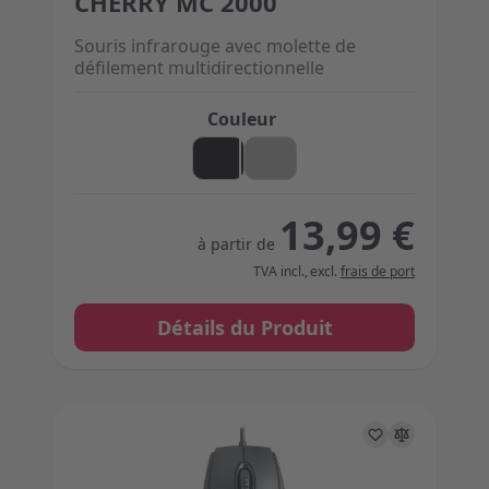
CHERRY MC 2000
The price depends on the options chosen on the 
Souris infrarouge avec molette de
défilement multidirectionnelle
Couleur
13,99 €
à partir de
TVA incl.
,
excl.
frais de port
Détails du Produit