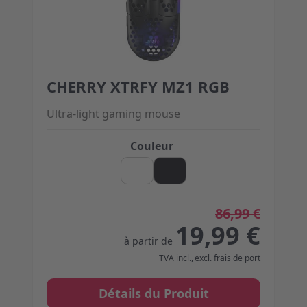
CHERRY XTRFY MZ1 RGB
The price depends on the options chosen on the 
Ultra-light gaming mouse
Couleur
86,99 €
19,99 €
à partir de
TVA incl.
,
excl.
frais de port
Détails du Produit