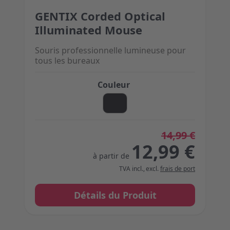
GENTIX Corded Optical
The price depends on the options chosen on the 
Illuminated Mouse
Souris professionnelle lumineuse pour
tous les bureaux
Couleur
14,99 €
12,99 €
à partir de
TVA incl.
,
excl.
frais de port
Détails du Produit