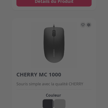
Détails du Produit
CHERRY MC 1000
The price depends on the options chosen on the 
Souris simple avec la qualité CHERRY
Couleur