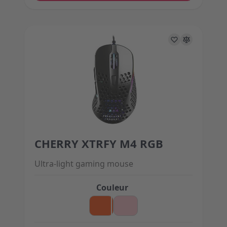
CHERRY XTRFY M4 RGB
The price depends on the options chosen on the 
Ultra-light gaming mouse
Couleur