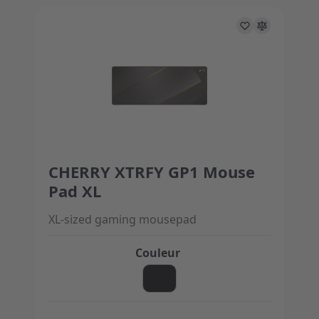
CHERRY XTRFY GP1 Mouse
The price depends on the options chosen on the 
Pad XL
XL-sized gaming mousepad
Couleur