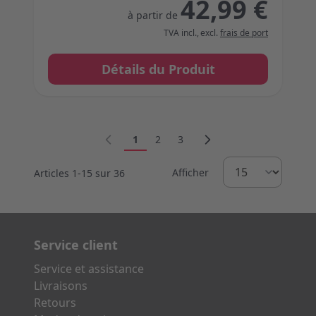
42,99 €
à partir de
TVA incl.
,
excl.
frais de port
Détails du Produit
Vous lisez actuellement la page
Page
Page
1
2
3
Afficher
Articles
1
-
15
sur
36
Service client
Service et assistance
Livraisons
Retours