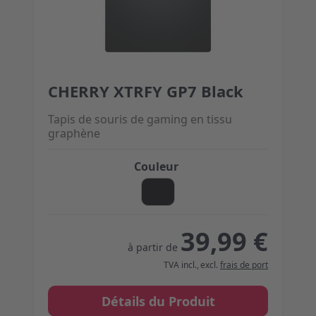
CHERRY XTRFY GP7 Black
The price depends on the options chosen on the 
Tapis de souris de gaming en tissu
graphène
Couleur
39,99 €
à partir de
TVA incl.
,
excl.
frais de port
Détails du Produit