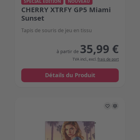
The price depends on the options chosen on the 
SPECIAL EDITION
NOUVEAU
CHERRY XTRFY GP5 Miami
Sunset
Tapis de souris de jeu en tissu
35,99 €
à partir de
TVA incl.
,
excl.
frais de port
Détails du Produit