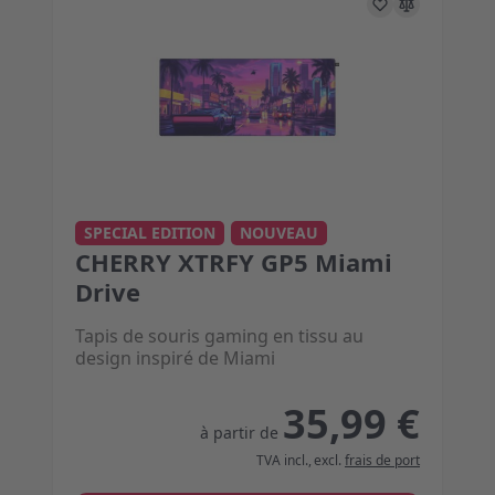
The price depends on the options chosen on the 
SPECIAL EDITION
NOUVEAU
CHERRY XTRFY GP5 Miami
Drive
Tapis de souris gaming en tissu au
design inspiré de Miami
35,99 €
à partir de
TVA incl.
,
excl.
frais de port