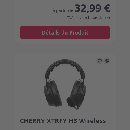
32,99 €
à partir de
TVA incl.
,
excl.
frais de port
Détails du Produit
CHERRY XTRFY H3 Wireless
The price depends on the options chosen on the 