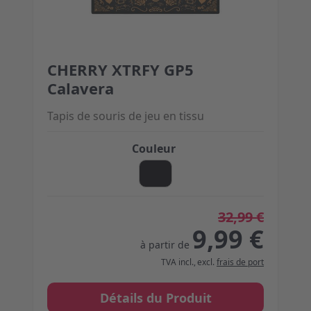
CHERRY XTRFY GP5
The price depends on the options chosen on the 
Calavera
Tapis de souris de jeu en tissu
Couleur
32,99 €
9,99 €
à partir de
TVA incl.
,
excl.
frais de port
Détails du Produit