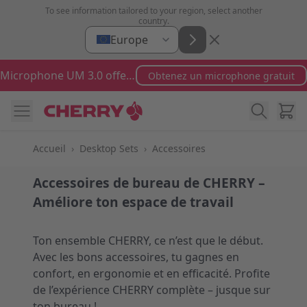
Aller au contenu
To see information tailored to your region, select another
country.
Europe
Microphone UM 3.0 offert pour toute commande supérieure à 100 €
Obtenez un microphone gratuit
Cart
Accueil
›
Desktop Sets
›
Accessoires
Accessoires de bureau de CHERRY –
Améliore ton espace de travail
Ton ensemble CHERRY, ce n’est que le début.
Avec les bons accessoires, tu gagnes en
confort, en ergonomie et en efficacité. Profite
de l’expérience CHERRY complète – jusque sur
ton bureau !