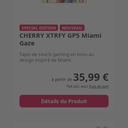
The price depends on the options chosen on the 
SPECIAL EDITION
NOUVEAU
CHERRY XTRFY GP5 Miami
Gaze
Tapis de souris gaming en tissu au
design inspiré de Miami
35,99 €
à partir de
TVA incl.
,
excl.
frais de port
Détails du Produit