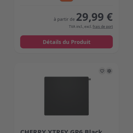
29,99 €
à partir de
TVA incl.
,
excl.
frais de port
Détails du Produit
CHERRY XTRFY GP6 Black
The price depends on the options chosen on the 