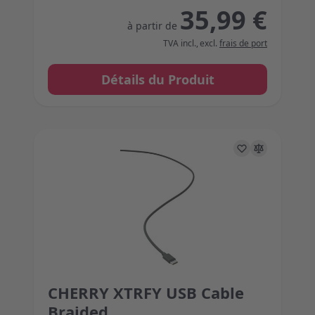
35,99 €
à partir de
TVA incl.
,
excl.
frais de port
Détails du Produit
CHERRY XTRFY USB Cable
The price depends on the options chosen on the 
Braided