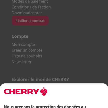
Modes de paiement
Conditions de l'action
Downloadcenter
Résilier le contrat
Compte
Mon compte
Créer un compte
Liste de souhaits
Newsletter
Explorer le monde CHERRY
Gaming Series
STREAM Series
SLIM Line
ERGO Line