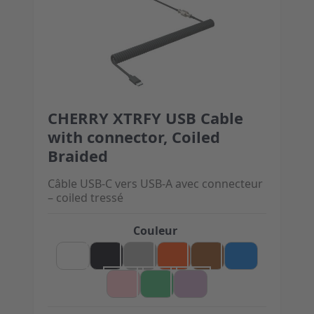
CHERRY XTRFY USB Cable
The price depends on the options chosen on the 
with connector, Coiled
Braided
Câble USB-C vers USB-A avec connecteur
– coiled tressé
Couleur