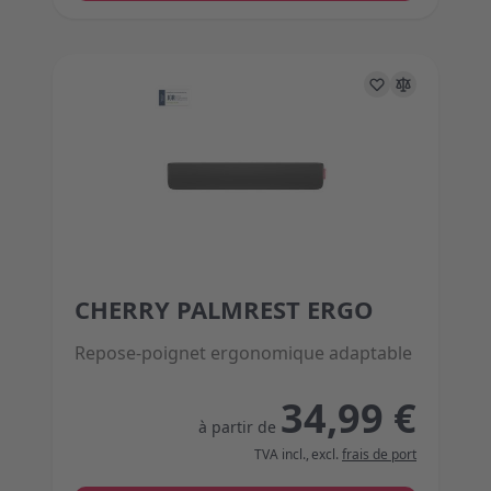
CHERRY PALMREST ERGO
The price depends on the options chosen on the 
Repose-poignet ergonomique adaptable
34,99 €
à partir de
TVA incl.
,
excl.
frais de port