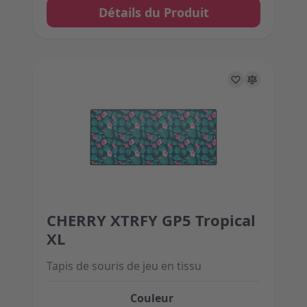
Détails du Produit
CHERRY XTRFY GP5 Tropical
The price depends on the options chosen on the 
XL
Tapis de souris de jeu en tissu
Couleur