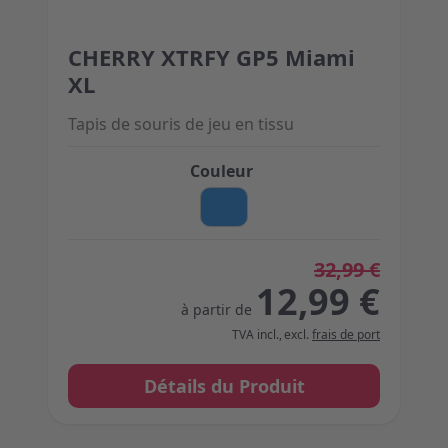
CHERRY XTRFY GP5 Miami
The price depends on the options chosen on the 
XL
Tapis de souris de jeu en tissu
Couleur
32,99 €
12,99 €
à partir de
TVA incl.
,
excl.
frais de port
Détails du Produit