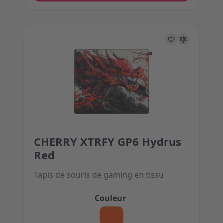
CHERRY XTRFY GP6 Hydrus
The price depends on the options chosen on the 
Red
Tapis de souris de gaming en tissu
Couleur