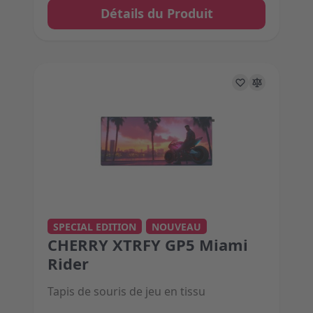
Détails du Produit
The price depends on the options chosen on the 
SPECIAL EDITION
NOUVEAU
CHERRY XTRFY GP5 Miami
Rider
Tapis de souris de jeu en tissu