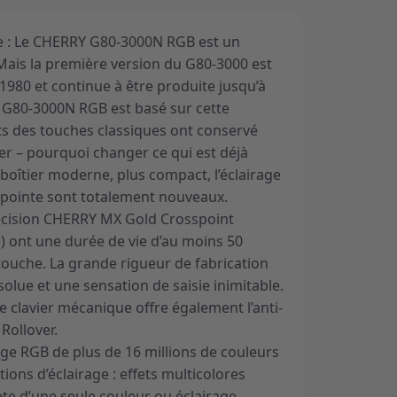
uve : Le CHERRY G80-3000N RGB est un
 Mais la première version du G80-3000 est
1980 et continue à être produite jusqu’à
 G80-3000N RGB est basé sur cette
s des touches classiques ont conservé
er – pourquoi changer ce qui est déjà
e boîtier moderne, plus compact, l’éclairage
e pointe sont totalement nouveaux.
écision CHERRY MX Gold Crosspoint
) ont une durée de vie d’au moins 50
touche. La grande rigueur de fabrication
olue et une sensation de saisie inimitable.
ce clavier mécanique offre également l’anti-
 Rollover.
age RGB de plus de 16 millions de couleurs
ions d’éclairage : effets multicolores
te d’une seule couleur ou éclairage