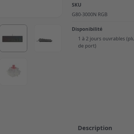
SKU
G80-3000N RGB
ger image
View larger image
View larger image
Disponibilité
1 à 2 jours ouvrables (plu
de port)
ger image
View larger image
Description