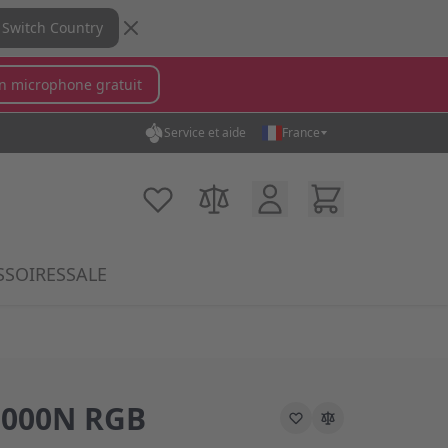
Switch Country
n microphone gratuit
Service et aide
France
in...
Compte Client
Cart
Ma liste d'achats
Comparer des produits
SSOIRES
SALE
ory
krophones category
submenu for MX Switches category
Show submenu for Accessoires category
3000N RGB