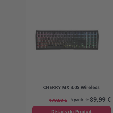
CHERRY MX 3.0S Wireless
The price depends on the options chosen
89,99 €
179,99 €
à partir de
Détails du Produit