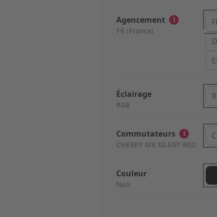
Agencement
i
F
FR (France)
D
E
Éclairage
R
RGB
Commutateurs
i
C
CHERRY MX SILENT RED
Couleur
Noir