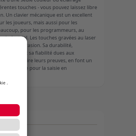
érentes touches - vous pouvez laissez libre
n. Un clavier mécanique est un excellent
r les joueurs, mais aussi pour les
eaucoup, pour les programmeurs, au
r industriel. Les touches gravées au laser
ntes à l’abrasion. Sa durabilité,
mmutations et sa fiabilité dues aux
ont plus à faire leurs preuves, en font un
e gaming que pour la saisie en
e