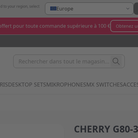
d to your region, select
Europe
ffert pour toute commande supérieure à 100 €
Obtenez u
Rechercher dans tout le magas
RIS
DESKTOP SETS
MIKROPHONES
MX SWITCHES
ACCE
 submenu for Clavier category
Show submenu for Souris category
Show submenu for Desktop Sets categ
Show submenu for Mi
Show 
CHERRY G80-