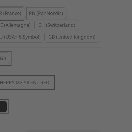
R (France)
PN (PanNordic)
E (Allemagne)
CH (Switzerland)
U (USA+ €-Symbol)
GB (United Kingdom)
GB
HERRY MX SILENT RED