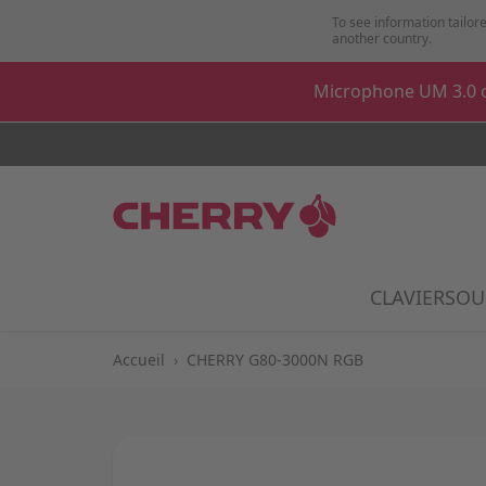
Aller au contenu
To see information tailore
another country.
Microphone UM 3.0 o
CLAVIER
SOU
Show
Accueil
›
CHERRY G80-3000N RGB