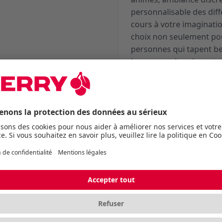
personnalisable des diff
cours à votre imaginatio
choix non seulement pou
personnes qui tapent b
bureau ou dans le secteu
sont parfaitement résista
l’infaillibilité de ses co
interrupteurs MX, qui n’
clavier idéal tant pour l
bureautique.
Caractéristiques
Dimensions
Longueur sans emballag