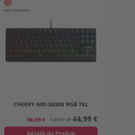
CHERRY G80-3000N RGB TKL
product page
The price depends on the options chosen on the product
44,99 €
96,99 €
à partir de
Détails du Produit