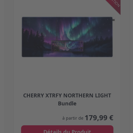
CHERRY XTRFY NORTHERN LIGHT
Bundle
 on the product page
The price depends on the options chosen on the 
179,99 €
à partir de
Détails du Produit