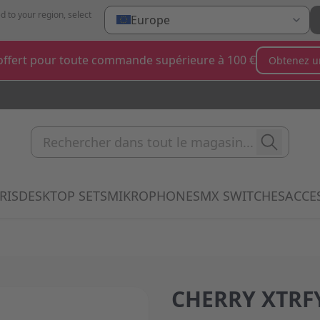
d to your region, select
Europe
ffert pour toute commande supérieure à 100 €
Obtenez u
Rechercher dans tout le magas
RIS
DESKTOP SETS
MIKROPHONES
MX SWITCHES
ACCE
 submenu for Clavier category
Show submenu for Souris category
Show submenu for Desktop Sets categ
Show submenu for Mi
Show 
CHERRY XTRFY