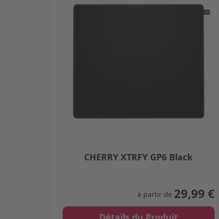
CHERRY XTRFY GP6 Black
The price depends on the options chosen
29,99 €
à partir de
Détails du Produit