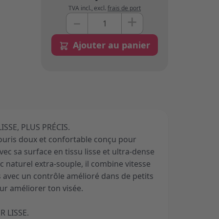
TVA incl.
,
excl.
frais de port
+
–
Quantité
Ajouter au panier
ISSE, PLUS PRÉCIS.
souris doux et confortable conçu pour
vec sa surface en tissu lisse et ultra-dense
 naturel extra-souple, il combine vitesse
 avec un contrôle amélioré dans de petits
r améliorer ton visée.
R LISSE.