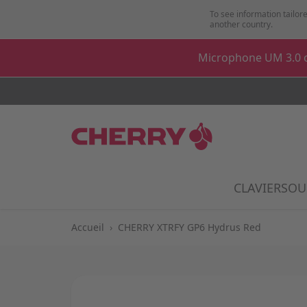
Aller au contenu
To see information tailore
another country.
Microphone UM 3.0 o
CLAVIER
SOU
Show
Accueil
›
CHERRY XTRFY GP6 Hydrus Red