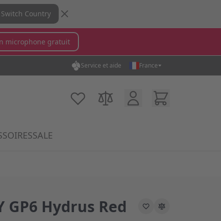
Switch Country
n microphone gratuit
Service et aide
France
in...
Compte Client
Cart
Ma liste d'achats
Comparer des produits
SSOIRES
SALE
ory
krophones category
submenu for MX Switches category
Show submenu for Accessoires category
 GP6 Hydrus Red