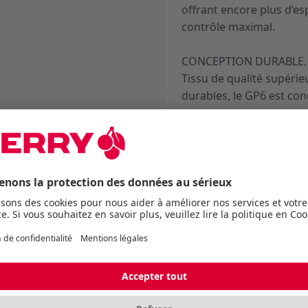
offrant encore plus d’es
contrôle maximal.
CONCEPTION DURABLE
Tissu de qualité supéri
durables, le GP6 est co
Caractéristiques
Dimensions
Longueur sans emballag
460 mm
Largeur sans emballage
400 mm