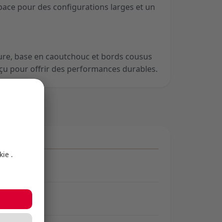
pace pour des configurations larges et un
.
eure, base en caoutchouc et bords cousus
nçu pour offrir des performances durables.
e