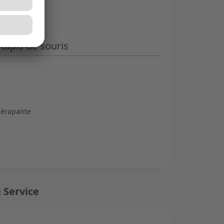
tapis de souris
dérapante
 Service