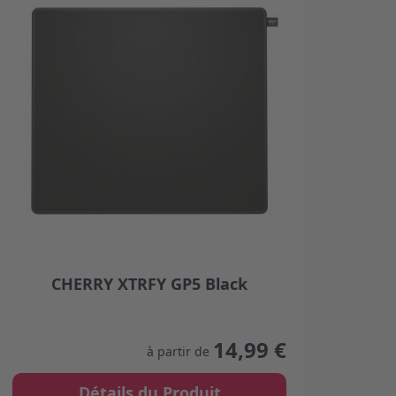
CHERRY XTRFY GP5 Black
CH
The price depends on the options chosen on the product
The p
product page
14,99 €
à partir de
Détails du Produit