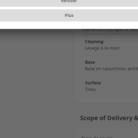
Hauteur sans emballage
4 mm
Caractéristiques du 
Cleaning
Lavage à la main
Base
Base en caoutchouc anti
Surface
Tissu
Scope of Delivery &