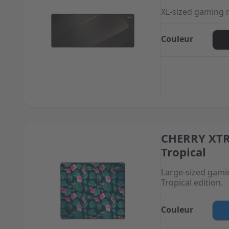
XL-sized gaming
Couleur
CHERRY XTR
The price depend
Tropical
Large-sized gam
Tropical edition.
Couleur