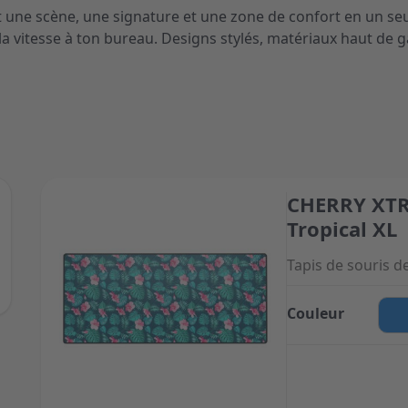
est une scène, une signature et une zone de confort en un se
e la vitesse à ton bureau. Designs stylés, matériaux haut de 
CHERRY XTR
The price depend
Tropical XL
Tapis de souris de
Couleur