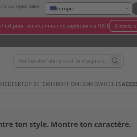
d to your region, select
Europe
ffert pour toute commande supérieure à 100 €
Obtenez u
Rechercher dans tout le magas
RIS
DESKTOP SETS
MIKROPHONES
MX SWITCHES
ACCE
 submenu for Clavier category
Show submenu for Souris category
Show submenu for Desktop Sets categ
Show submenu for Mi
Show 
tre ton style. Montre ton caractère.