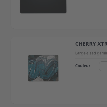
CHERRY XTR
The price depend
Large-sized gam
Couleur