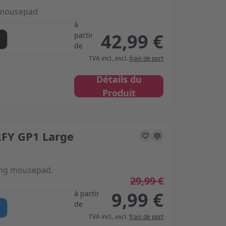
 mousepad
à
42,99 €
partir
de
TVA incl.
,
excl.
frais de port
Détails du
Produit
FY GP1 Large
s on the options chosen on the product page
ing mousepad.
29,99 €
9,99 €
à partir
de
TVA incl.
,
excl.
frais de port