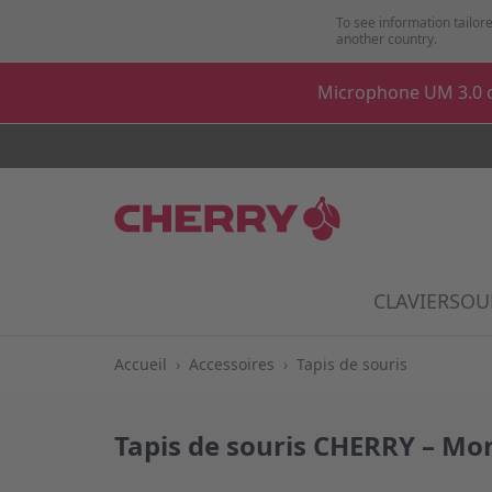
Aller au contenu
To see information tailore
another country.
Microphone UM 3.0 o
CLAVIER
SOU
Show
Accueil
›
Accessoires
›
Tapis de souris
Tapis de souris CHERRY – Mon