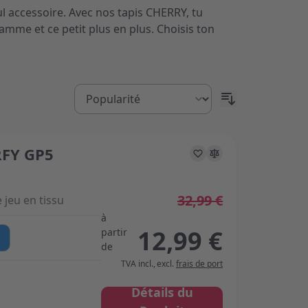
ul accessoire. Avec nos tapis CHERRY, tu
gamme et ce petit plus en plus. Choisis ton
FY GP5
s on the options chosen on the product page
32,99 €
 jeu en tissu
à
12,99 €
partir
de
TVA incl.
,
excl.
frais de port
Détails du