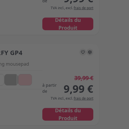
de
TVA incl.
,
excl.
frais de port
Détails du
Produit
FY GP4
s on the options chosen on the product page
ing mousepad
39,99 €
9,99 €
à partir
de
TVA incl.
,
excl.
frais de port
Détails du
Produit