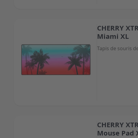
CHERRY XTR
The price depend
Miami XL
Tapis de souris de
CHERRY XTR
The price depend
Mouse Pad 