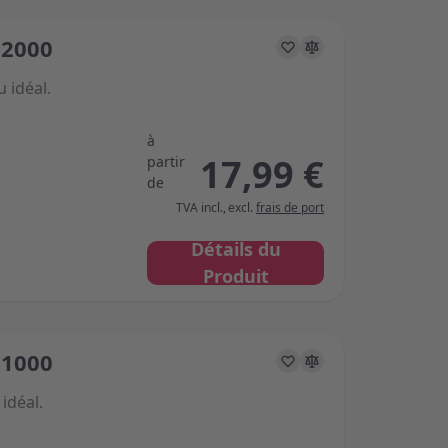
 2000
s on the options chosen on the product page
 idéal.
à
17,99 €
partir
de
TVA incl.
,
excl.
frais de port
Détails du
Produit
 1000
s on the options chosen on the product page
 idéal.