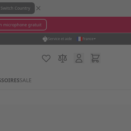
Switch Country
n microphone gratuit
Service et aide
France
in...
Compte Client
Cart
Ma liste d'achats
Comparer des produits
SSOIRES
SALE
ory
krophones category
submenu for MX Switches category
Show submenu for Accessoires category