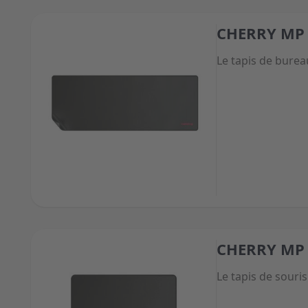
CHERRY MP
The price depend
Le tapis de bureau
CHERRY MP
The price depend
Le tapis de souris