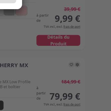
39,99 €
9,99 €
à partir
de
TVA incl.
,
excl.
frais de port
Détails du
Produit
HERRY MX
s on the options chosen on the product page
184,99 €
e MX Low Profile
B et boîtier
à
79,99 €
partir
de
TVA incl.
,
excl.
frais de port