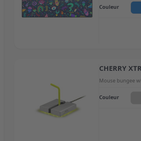
Couleur
CHERRY XTR
The price depend
Mouse bungee wi
Couleur