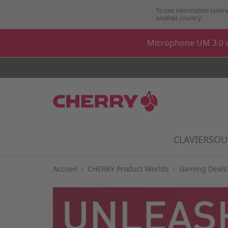
Aller au contenu
To see information tailore
another country.
Microphone UM 3.0 o
CLAVIER
SOU
Show
Accueil
›
CHERRY Product Worlds
›
Gaming Deals