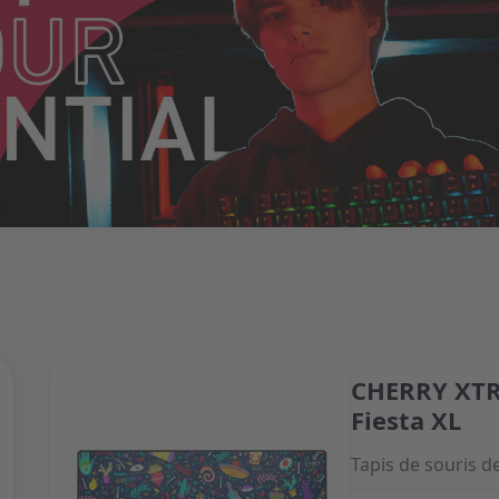
CHERRY XTR
The price depend
Fiesta XL
Tapis de souris de