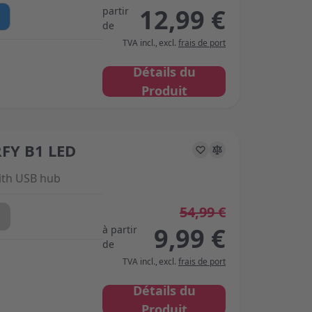
12,99 €
partir
de
TVA incl.
,
excl.
frais de port
Détails du
Produit
FY B1 LED
s on the options chosen on the product page
th USB hub
54,99 €
9,99 €
à partir
de
TVA incl.
,
excl.
frais de port
Détails du
Produit