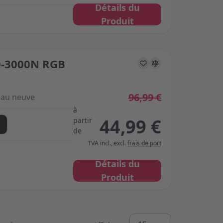
Détails du
Produit
-3000N RGB
s on the options chosen on the product page
96,99 €
peau neuve
à
44,99 €
partir
de
TVA incl.
,
excl.
frais de port
Détails du
Produit