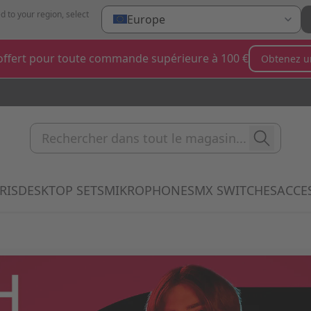
d to your region, select
Europe
ffert pour toute commande supérieure à 100 €
Obtenez u
Rechercher dans tout le magas
RIS
DESKTOP SETS
MIKROPHONES
MX SWITCHES
ACCE
 submenu for Clavier category
Show submenu for Souris category
Show submenu for Desktop Sets categ
Show submenu for Mi
Show 