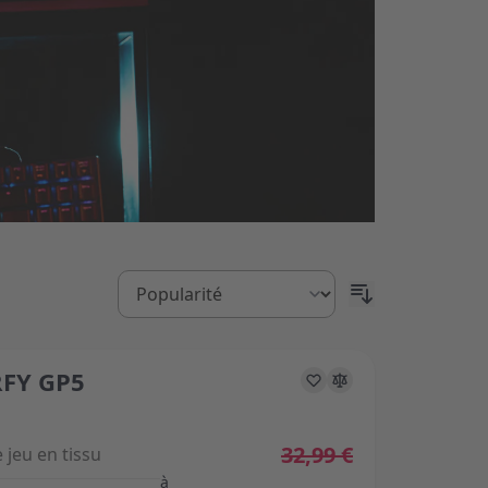
FY GP5
s on the options chosen on the product page
32,99 €
 jeu en tissu
à