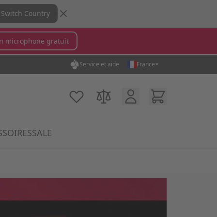
Switch Country
n microphone gratuit
Service et aide
France
in...
Compte Client
Cart
Ma liste d'achats
Comparer des produits
SSOIRES
SALE
ory
krophones category
submenu for MX Switches category
Show submenu for Accessoires category