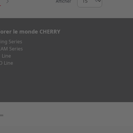
us lisez actuellement la page
Afficher
lorer le monde CHERRY
ng Series
AM Series
 Line
O Line