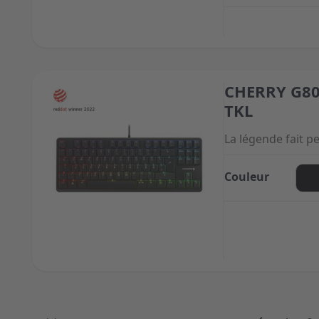
CHERRY G80
The price depend
TKL
La légende fait 
Couleur