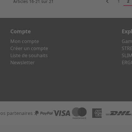
Page
Vo
1
2
Articles
16
-
21
sur
21
Compte
Exp
Mon compte
Gami
Créer un compte
STRE
Liste de souhaits
SLIM
Newsletter
ERG
os partenaires :
PayPal
Visa
Mastercard
AmEx
DHL